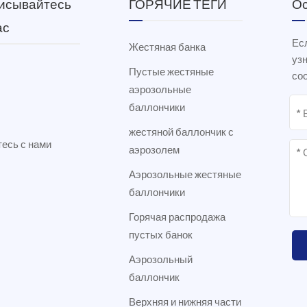
исывайтесь
ГОРЯЧИЕ ТЕГИ
Ос
ас
Есл
Жестяная банка
уз
Пустые жестяные
соо
аэрозольные
баллончики
жестяной баллончик с
есь с нами
аэрозолем
Аэрозольные жестяные
баллончики
Горячая распродажа
пустых банок
Аэрозольный
баллончик
Верхняя и нижняя части