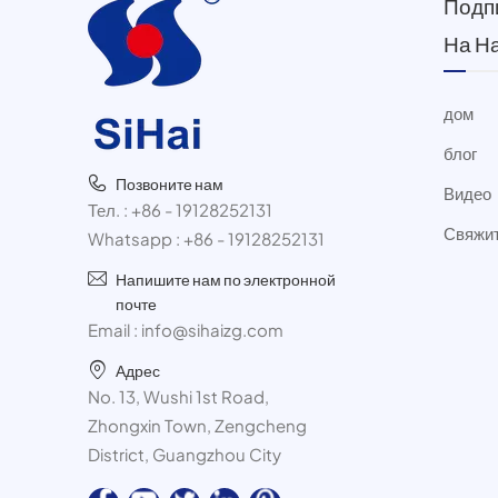
Подп
На Н
дом
блог
Позвоните нам
Видео
Тел. :
+86 - 19128252131
Свяжит
Whatsapp :
+86 - 19128252131
Напишите нам по электронной
почте
Email :
info@sihaizg.com
Адрес
No. 13, Wushi 1st Road,
Zhongxin Town, Zengcheng
District, Guangzhou City