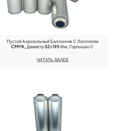
Пустой Аэрозольный Баллончик С Логотипом
CMYK, Диаметр 52х195 Мм, Горлышко С
Отверстием Для Горлышка, Для Освежителя
Воздуха Big Performance.
ЧИТАТЬ ДАЛЕЕ