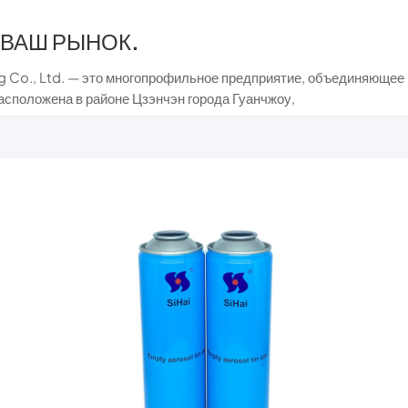
 ВАШ РЫНОК.
g Co., Ltd. — это многопрофильное предприятие, объединяющее р
асположена в районе Цзэнчэн города Гуанчжоу,