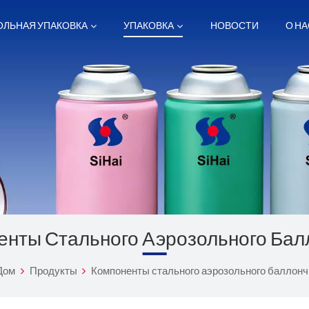
ОЛЬНАЯ УПАКОВКА
УПАКОВКА
НОВОСТИ
О НА
чики диаметром 52 мм
чики диаметром 57 мм
нчики диаметром 60 мм
чики диаметром 65 мм
енты Стального Аэрозольного Бал
Дом
Продукты
Компоненты стального аэрозольного баллонч