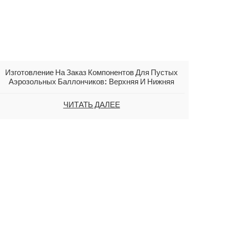
Изготовление На Заказ Компонентов Для Пустых
Аэрозольных Баллончиков: Верхняя И Нижняя
Части Диаметром 70 Мм, Конус И Купол
Аэрозольного Баллончика.
ЧИТАТЬ ДАЛЕЕ