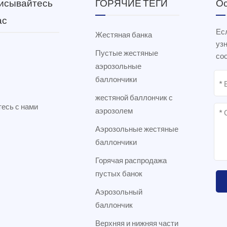
исывайтесь
ГОРЯЧИЕ ТЕГИ
Ос
ас
Есл
Жестяная банка
уз
Пустые жестяные
соо
аэрозольные
баллончики
жестяной баллончик с
есь с нами
аэрозолем
Аэрозольные жестяные
баллончики
Горячая распродажа
пустых банок
Аэрозольный
баллончик
Верхняя и нижняя части