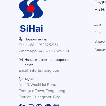
Подп
На Н
дом
блог
Позвоните нам
Видео
Тел. :
+86 - 19128252131
Свяжит
Whatsapp :
+86 - 19128252131
Напишите нам по электронной
почте
Email :
info@sihaizg.com
Адрес
No. 13, Wushi 1st Road,
Zhongxin Town, Zengcheng
District, Guangzhou City