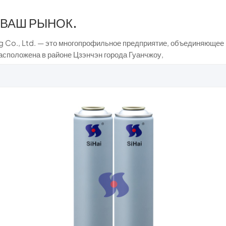
 ВАШ РЫНОК.
g Co., Ltd. — это многопрофильное предприятие, объединяющее р
асположена в районе Цзэнчэн города Гуанчжоу,